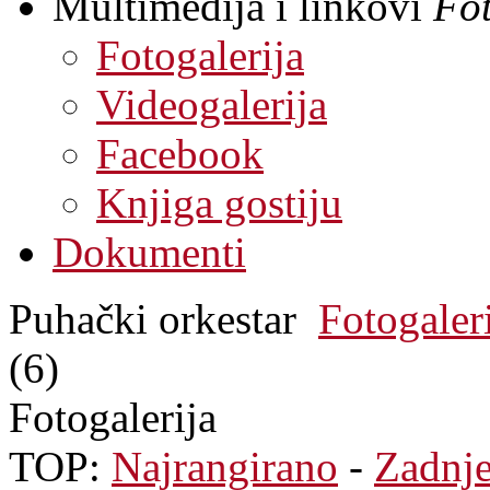
Multimedija i linkovi
Fot
Fotogalerija
Videogalerija
Facebook
Knjiga gostiju
Dokumenti
Puhački orkestar
Fotogaler
(6)
Fotogalerija
TOP:
Najrangirano
-
Zadnj