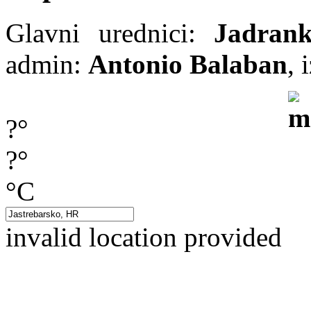
Glavni urednici:
Jadran
admin:
Antonio Balaban
, 
?°
?°
°C
invalid location provided