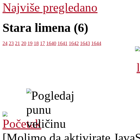
Najviše pregledano
Stara limena (6)
24
23
21
20
19
18
17
1640
1641
1642
1643
1644
[Molimo da aktivirate JavaSc