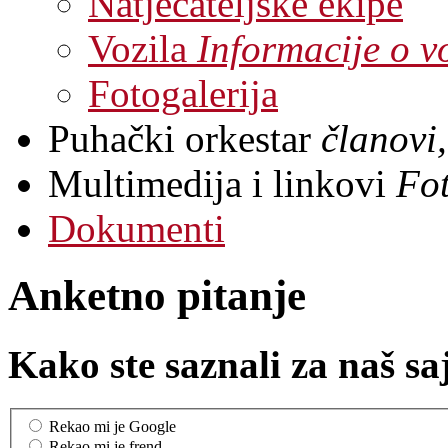
Natjecateljske ekipe
Vozila
Informacije o v
Fotogalerija
Puhački orkestar
članovi,
Multimedija i linkovi
Fot
Dokumenti
Anketno pitanje
Kako ste saznali za naš sa
Rekao mi je Google
Rekao mi je frend