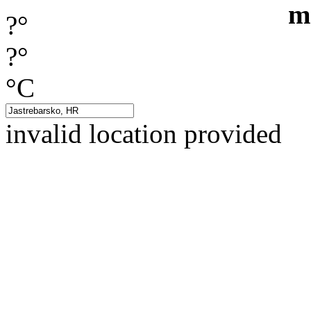
?°
?°
°C
invalid location provided