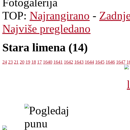
Fotogalerija
TOP:
Najrangirano
-
Zadnj
Najviše pregledano
Stara limena (14)
24
23
21
20
19
18
17
1640
1641
1642
1643
1644
1645
1646
1647
1